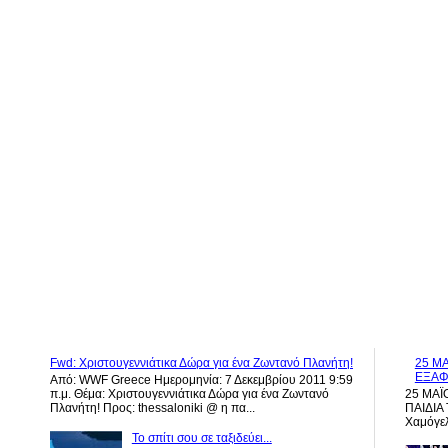
Fwd: Χριστουγεννιάτικα Δώρα για ένα Ζωντανό Πλανήτη!
25 ΜΑ
ΕΞΑΦ
Από: WWF Greece Ημερομηνία: 7 Δεκεμβρίου 2011 9:59
π.μ. Θέμα: Χριστουγεννιάτικα Δώρα για ένα Ζωντανό
25 ΜΑΪ
Πλανήτη! Προς: thessaloniki @ η πα...
ΠΑΙΔΙΑ 
Χαμόγελ
Το σπίτι σου σε ταξιδεύει...