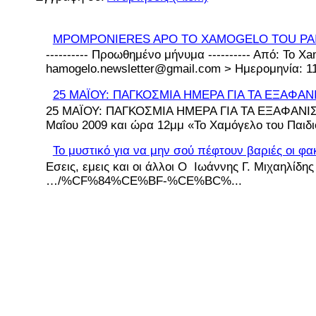
MPOMPONIERES APO TO XAMOGELO TOU PA
---------- Προωθημένο μήνυμα ---------- Από: To Xa
hamogelo.newsletter@gmail.com > Ημερομηνία: 11 
25 ΜΑΪΟΥ: ΠΑΓΚΟΣΜΙΑ ΗΜΕΡΑ ΓΙΑ ΤΑ ΕΞΑΦΑΝ
25 ΜΑΪΟΥ: ΠΑΓΚΟΣΜΙΑ ΗΜΕΡΑ ΓΙΑ ΤΑ ΕΞΑΦΑΝΙΣ
Μαΐου 2009 και ώρα 12μμ «Το Χαμόγελο του Παιδιο
Το μυστικό για να μην σού πέφτουν βαριές οι φα
Εσεις, εμεις και οι άλλοι Ο Ιωάννης Γ. Μιχαηλίδη
…/%CF%84%CE%BF-%CE%BC%...