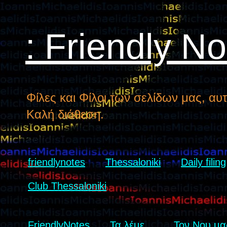
: Friendly N
Φίλες και Φίλοι των σελίδων μας, αυτ
Καλή διάθεση.
friendlynotes
Thessaloniki
Daily filing
Club Thessaloniki
FriendlyNotes
Τα λέμε...
Τον Νου μας