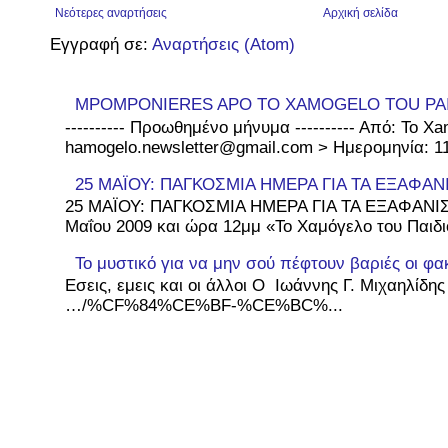
Νεότερες αναρτήσεις
Αρχική σελίδα
Εγγραφή σε:
Αναρτήσεις (Atom)
MPOMPONIERES APO TO XAMOGELO TOU PA
---------- Προωθημένο μήνυμα ---------- Από: To Xa
hamogelo.newsletter@gmail.com > Ημερομηνία: 11 
25 ΜΑΪΟΥ: ΠΑΓΚΟΣΜΙΑ ΗΜΕΡΑ ΓΙΑ ΤΑ ΕΞΑΦΑΝ
25 ΜΑΪΟΥ: ΠΑΓΚΟΣΜΙΑ ΗΜΕΡΑ ΓΙΑ ΤΑ ΕΞΑΦΑΝΙΣ
Μαΐου 2009 και ώρα 12μμ «Το Χαμόγελο του Παιδιο
Το μυστικό για να μην σού πέφτουν βαριές οι φα
Εσεις, εμεις και οι άλλοι Ο Ιωάννης Γ. Μιχαηλίδη
…/%CF%84%CE%BF-%CE%BC%...