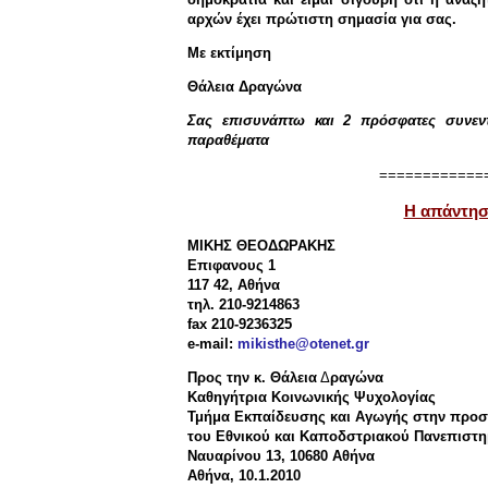
αρχών έχει πρώτιστη σημασία για σας.
Με εκτίμηση
Θάλεια Δραγώνα
Σας επισυνάπτω και 2 πρόσφατες συνεντ
παραθέματα
============
Η απάντησ
ΜΙΚΗΣ ΘΕΟΔΩΡΑΚΗΣ
Επιφανους 1
117 42, Αθήνα
τηλ. 210-9214863
fax 210-9236325
e-mail:
mikisthe@otenet.gr
Προς την κ. Θάλεια
Δ
ραγώνα
Καθηγήτρια Κοινωνικής Ψυχολογίας
Τμήμα Εκπαίδευσης και Αγωγής στην προσχ
του Εθνικού και Καποδστριακού Πανεπιστ
Ναυαρίνου 13, 10680 Αθήνα
Αθήνα, 10.1.2010