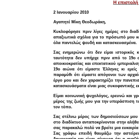
Η επιστολή
2 Ιανουαρίου 2010
Αγαπητέ Μίκη Θεοδωράκη,
Κυκλοφόρησε πριν λίγες ημέρες στο δια
απαξιωτικά σχόλια για το πρόσωπό μου κ
όλα παντελώς ψευδή και κατασκευασμένα.
Σας ενημερώνω ότι δεν είμαι ιστορικός 
ταυτότητα δεν υπήρχε πριν από το 19ο α
αποικιοκρατίας και επεκτατικού ιμπεριαλι
19ο αιώνα ότι είμαστε Έλληνες κι εμείς
παραμύθι ότι είμαστε απόγονοι των αρχα
έργο μου και δεν χαρακτηρίζει την πανεπι
κατασκευάσματα είναι μιας συκοφαντικής εκ
Είμαι κοινωνική ψυχολόγος, ερευνώ και γ
μέρος της ζωής μου για την υπεράσπιση τ
τον τόπο.
Σας στέλνω μέρος των δημοσιεύσεων μου γι
στο διαδίκτυο ανταποκρίνονται στην αλήθε
σας παρακαλώ πολύ να βρείτε μια ευκαιρία
Σας γράφω επειδή θαυμάζω την αστείρευ
δημοκρατία και είμαι σίγουρη ότι η ανα