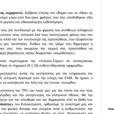
 σας ευχαριστώ.
Διάβασα επίσης στο «Βήμα» και τα «Νέα» τις
 μονάχα γύρω από δυο-τρεις φράσεις που σας αποδόθηκαν εδώ
πό μεγάλη και αδικαιολόγητη καθυστέρηση.
 τους (σε συνδυασμό με την φίμωση των αντιθέτων απόψεων)
ύπτουν στον ελληνικό λαό τους πανίσχυρους φίλους σας στα
α αλλά και τον συντονισμό της προσπάθειας που εξυφαίνεται
ής μας ταυτότητας. Καθώς και τον τρόμο που δημιουργεί η
ψεις σας, που ακυρώνει την αρχική σας προσπάθεια να
αφέρη βαφτίζοντας όσους διαφωνούν «ακροδεξιούς».
λεί συμπτώματα της «Λύσσας-Σόρος» σε υποταχτικούς
άρη σε σημερινό (9.1.10) ένθετο αθηναϊκής εφημερίδας.
ωτεργάτες αυτής της εκστρατείας για την ενημέρωση του
ινή ελληνική Αριστερά από την εποχή του ΕΑΜ, θα ήμουν ο
 να καπηλευτεί την λέξη και την έννοια «πατρίδα».
ιστοσύνη του 70% του λαού μας για την πίστη του και τους
πατρίδας και την αναγέννηση του ελληνικού έθνους. Με την
ήνων για την ελευθερία και την δημοκρατία από τα βάθη των
θάνατος»
του Κολοκοτρώνη, ορθώσαμε το ανάστημά μας και
ν πιο φονική δύναμη που γνώρισε ποτέ η ανθρωπότητα: την
View
ην Γκεστάπο, με αμέτρητες θυσίες σε αίμα, βασανισμούς και