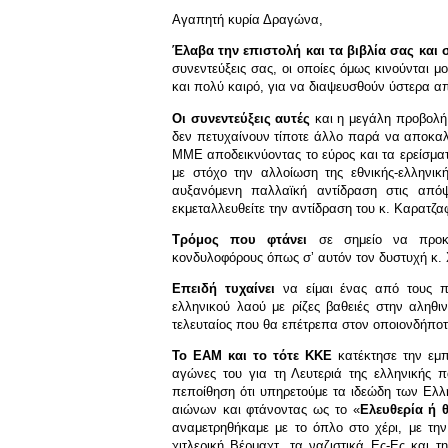
Αγαπητή κυρία Δραγώνα,
Έλαβα την επιστολή και τα βιβλία σας και
συνεντεύξεις σας, οι οποίες όμως κινούνται
και πολύ καιρό, για να διαψευσθούν ύστερα α
Οι συνεντεύξεις αυτές
και η μεγάλη προβολή
δεν πετυχαίνουν τίποτε άλλο παρά να αποκαλ
ΜΜΕ αποδεικνύοντας το εύρος και τα ερείσματ
με στόχο την αλλοίωση της εθνικής-ελληνικ
αυξανόμενη παλλαϊκή αντίδραση στις από
εκμεταλλευθείτε την αντίδραση του κ. Καρατζ
Τρόμος που φτάνει
σε σημείο να προκα
κονδυλοφόρους όπως σʼ αυτόν τον δυστυχή κ. Χ
Επειδή τυχαίνει
να είμαι ένας από τους πρ
ελληνικού λαού με ρίζες βαθειές στην αληθ
τελευταίος που θα επέτρεπα στον οποιονδήποτε
Το ΕΑΜ και το τότε ΚΚΕ
κατέκτησε την εμπ
αγώνες του για τη Λευτεριά της ελληνικής 
πεποίθηση ότι υπηρετούμε τα ιδεώδη των Ελλ
αιώνων και φτάνοντας ως το «
Ελευθερία ή 
αναμετρηθήκαμε με το όπλο στο χέρι, με τη
χιτλερική Βέρμαχτ, τα ναζιστικά Ες-Ες και τ