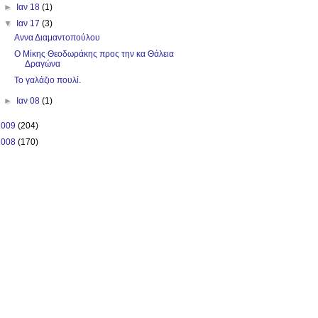
►
Ιαν 18
(1)
▼
Ιαν 17
(3)
Αννα Διαμαντοπούλου
Ο Μίκης Θεοδωράκης προς την κα Θάλεια
Δραγώνα
Το γαλάζιο πουλί.
►
Ιαν 08
(1)
2009
(204)
2008
(170)