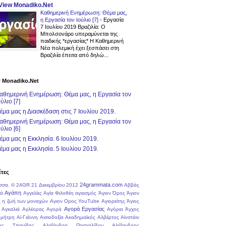
View Monadiko.Net
Καθημερινή Ενημέρωση: Θέμα μας,
η Εργασία τον Ιούλιο [7]
-
Εργασία
7 Ιουλίου 2019 Βραζιλία: Ο
Μπολσονάρο υπεραμύνεται της
παιδικής *εργασίας* Η Καθημερινή
Νέα πολεμική έχει ξεσπάσει στη
Βραζιλία έπειτα από δηλώ...
 Monadiko.Net
αθημερινή Ενημέρωση: Θέμα μας, η Εργασία τον
ούλιο [7]
έμα μας η Διασκέδαση στις 7 Ιουλίου 2019.
αθημερινή Ενημέρωση: Θέμα μας, η Εργασία τον
ούλιο [6]
έμα μας η Εκκλησία. 6 Ιουλίου 2019.
έμα μας η Εκκλησία. 5 Ιουλίου 2019.
έτες
24grammata.com
σσα.
© 24GR
21 Δεκεμβρίου 2012
Αββάς
Αγάπη
ά
Αγγελίες
Αγία Φιλοθέη
αγιασμός
Άγιον Όρος
Άγιον
 η ζωή των μοναχών
Αγιον Ορος YouTube
Αγιορείτης
Άγιος
Αγορά Εργασίας
Αγκαλιά
Αγλέορας
Αγορά
Αγόρια
Άγχος
ημήτρη
Αϊ-Γιάννη
Αισιοδοξία
Ακαδημαϊκός
Αλβέρτος Αϊνστάιν
κος Σπανίδης
Αλεξάνδρα Πασχαλίδου
Αλέξανδρος