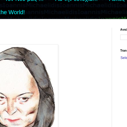
the World!
Αναζ
Tran
Sel