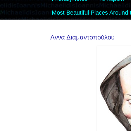
Most Beautiful Places Around 
Αννα Διαμαντοπούλου