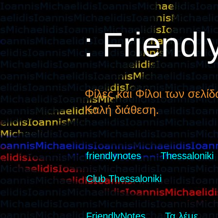
: Friendl
Φίλες και Φίλοι των σελίδ
Καλή διάθεση.
friendlynotes
Thessaloniki
Club Thessaloniki
FriendlyNotes
Τα λέμε...