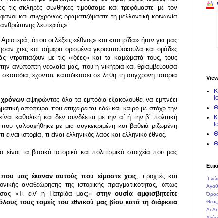
ες τις σκληρές συνθήκες τιμούσαμε και τρεφόμαστε με τον
ρήφανοι και συγχρόνως οραματιζόμαστε τη μελλοντική κοινωνία
νανθρώπινης λευτεριάς».
Αριστερά, όπου οι λέξεις «έθνος» και «πατρίδα» ήταν για μας
ντησαν χτες και σήμερα ορισμένα γκρουπούσκουλα και ομάδες
ς ντροπιάζουν με τις «ιδέες» και τα καμώματά τους, τους
ν την ανύποπτη νεολαία μας, που η νικήτρια και θριαμβεύουσα
σκοτάδια, έχοντας καταδικάσει σε λήθη τη σύγχρονη ιστορία
View
Κ
Ι
ν χρόνων
αψηφώντας όλα τα εμπόδια εξακολουθεί να εμπνέει
Θ
ηματική απόπειρα που επιχειρείται εδώ και καιρό με στόχο την
είναι καθολική και δεν συνδέεται με την α΄ ή την β΄ πολιτική
Κ
Ι
που γαλουχήθηκε με μια συγκεκριμένη και βαθειά ριζωμένη
Θ
τι είναι ιστορία, τι είναι ελληνικός λαός και ελληνικό έθνος.
Θ
οια είναι τα βασικά ιστορικά και πολιτισμικά στοιχεία που μας
Ετικ
 που μας έκαναν αυτούς που είμαστε χτες
, προχτές και
΄Γλώ
ονικής αναθεώρησης της ιστορικής πραγματικότητας, όπως
Αγαθ
 σας «Τι είν’ η Πατρίδα μας;»
στην ουσία αμφισβητείτε
Όρος
όλους τους τομείς του εθνικού μας βίου κατά τη διάρκεια
Θεός
Αϊ Δ
Αλέ