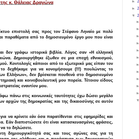
►
 της κ. Θάλειας Δραγώνα
►
▼
δίκτυο επιστολή σας προς τον Στέφανο Ληναίο με πολύ
αι παραθέματα από το δημοσιευμένο έργο μου που είναι
και δεν γράφω ιστορικά βιβλία. Λόγος σαν «Η ελληνική
ιώνα. Δημιουργήθηκε έξωθεν σε μια εποχή εθνικισμού,
σμού. Κοντολογίς κάποιοι από το εξωτερικό μας είπαν τον
 το δεχθήκαμε για να κονομήσουμε (!!!) πουλώντας το
ίων Ελλήνων», δεν βρίσκεται πουθενά στο δημοσιευμένο
στημιακή και κοινοβουλευτική μου πορεία. Τέτοιου είδους
στρατείας εναντίον μου.
ράφω πάνω στις κοινωνικές ταυτότητες έχω δώσει μεγάλο
ων αρχών της δημοκρατίας και της δικαιοσύνης σε αυτόν
α να κρίνετε εάν όσα παρατίθενται στις εφημερίδες και
ια. Εάν διαπιστώσετε ότι είναι κατασκευασμένες φράσεις,
 να το δηλώσετε.
τη δημιουργικότητά σας και τους αγώνες σας για τη
ζήτηση της αλήθειας και η προάσπιση των δημοκρατικών