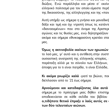
διώξεις. Ενώ παράλληλα και μέσα σ΄ εκείν
ελληνικό πολιτισμό για τον οποίο είμαστε πε
της δικαιοσύνης, της αλληλεγγύης και της «πα
Αυτή υπήρξε ως σήμερα η γνήσια και μοναδική 
δόξα και τιμή και όχι ντροπή όπως τις κατά
«διανοουμένων» που στο όνομα της Αριστερά
αγώνες και τις θυσίες μας, ενώ δηλητηριάζου
ακόμα και σήμερα εθνικοφροσύνη κρατάει στα 
μας.
Όμως η ακτινοβολία εκείνων των ηρωικώ
το λαό μας, γιʼ αυτό και η αντίθεση στην συστ
ουσιαστική ανατροπή της ελληνικής ιστορίας, 
παράταξη αλλά με το σύνολο των Ελλήνων, 
άποψη για το τι είναι πατρίδα, τι είναι Ελλάδα, 
Κι ακόμα γνωρίζει καλά
-γιατί τα βιώνει, π
διέπλασαν από το ΄21 έως σήμερα.
Αρνούμενοι και κατεδαφίζοντας όλα αυτά
σήμερα,με το πρόσχημα μιας δήθεν επιστημ
αποδεικνύεται σε κάθε σελίδα του βιβλίου
ο,τιδήποτε θετικό έπραξε ο λαός αυτός σε 
των δύο τελευταίων αιώνων.