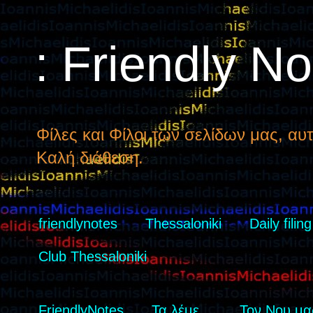
: Friendly N
Φίλες και Φίλοι των σελίδων μας, αυτ
Καλή διάθεση.
friendlynotes
Thessaloniki
Daily filing
Club Thessaloniki
FriendlyNotes
Τα λέμε...
Τον Νου μας