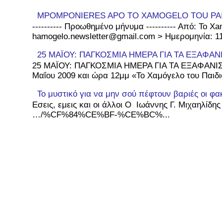
MPOMPONIERES APO TO XAMOGELO TOU PA
---------- Προωθημένο μήνυμα ---------- Από: To Xa
hamogelo.newsletter@gmail.com > Ημερομηνία: 11 
25 ΜΑΪΟΥ: ΠΑΓΚΟΣΜΙΑ ΗΜΕΡΑ ΓΙΑ ΤΑ ΕΞΑΦΑΝ
25 ΜΑΪΟΥ: ΠΑΓΚΟΣΜΙΑ ΗΜΕΡΑ ΓΙΑ ΤΑ ΕΞΑΦΑΝΙΣ
Μαΐου 2009 και ώρα 12μμ «Το Χαμόγελο του Παιδιο
Το μυστικό για να μην σού πέφτουν βαριές οι φα
Εσεις, εμεις και οι άλλοι Ο Ιωάννης Γ. Μιχαηλίδη
…/%CF%84%CE%BF-%CE%BC%...