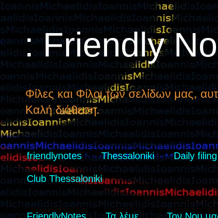
: Friendly N
Φίλες και Φίλοι των σελίδων μας, αυτ
Καλή διάθεση.
friendlynotes
Thessaloniki
Daily filing
Club Thessaloniki
FriendlyNotes
Τα λέμε...
Τον Νου μας