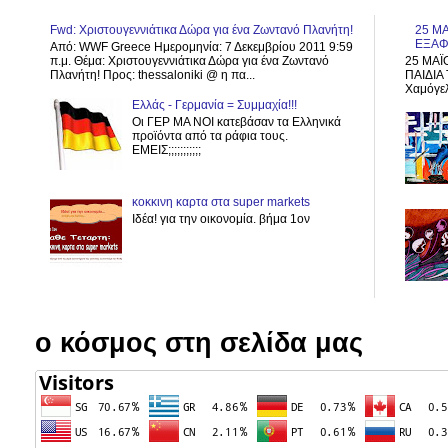
Fwd: Χριστουγεννιάτικα Δώρα για ένα Ζωντανό Πλανήτη!
25 ΜΑ
ΕΞΑΦ
Από: WWF Greece Ημερομηνία: 7 Δεκεμβρίου 2011 9:59
π.μ. Θέμα: Χριστουγεννιάτικα Δώρα για ένα Ζωντανό
25 ΜΑΪ
Πλανήτη! Προς: thessaloniki @ η πα...
ΠΑΙΔΙΑ 
Χαμόγελ
Ελλάς - Γερμανία = Συμμαχία!!!
Οι ΓΕΡ ΜΑ ΝΟΙ κατεβάσαν τα Ελληνικά
προϊόντα από τα ράφια τους.
ΕΜΕΙΣ;;;;;;;;;;;
κοκκινη καρτα στα super markets
Ιδέα! για την οικονομία. βήμα 1ον
ο κόσμος στη σελίδα μας