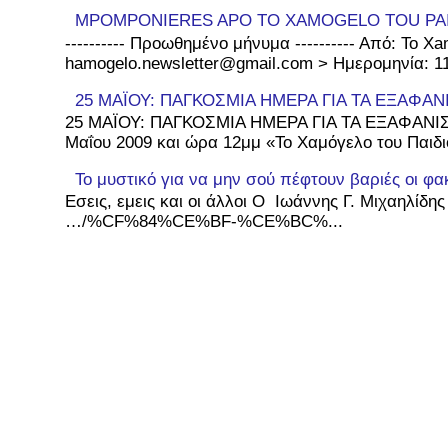
MPOMPONIERES APO TO XAMOGELO TOU PA
---------- Προωθημένο μήνυμα ---------- Από: To Xa
hamogelo.newsletter@gmail.com > Ημερομηνία: 11 
25 ΜΑΪΟΥ: ΠΑΓΚΟΣΜΙΑ ΗΜΕΡΑ ΓΙΑ ΤΑ ΕΞΑΦΑΝ
25 ΜΑΪΟΥ: ΠΑΓΚΟΣΜΙΑ ΗΜΕΡΑ ΓΙΑ ΤΑ ΕΞΑΦΑΝΙΣ
Μαΐου 2009 και ώρα 12μμ «Το Χαμόγελο του Παιδιο
Το μυστικό για να μην σού πέφτουν βαριές οι φα
Εσεις, εμεις και οι άλλοι Ο Ιωάννης Γ. Μιχαηλίδη
…/%CF%84%CE%BF-%CE%BC%...