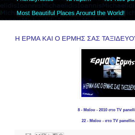
Most Beautiful Places Around the World!
Η ΕΡΜΑ ΚΑΙ Ο ΕΡΜΗΣ ΣΑΣ ΤΑΞΙΔΕΥ
8
- Μαϊου - 2010 στο TV panell
22 - Μαϊου - στο TV panellin