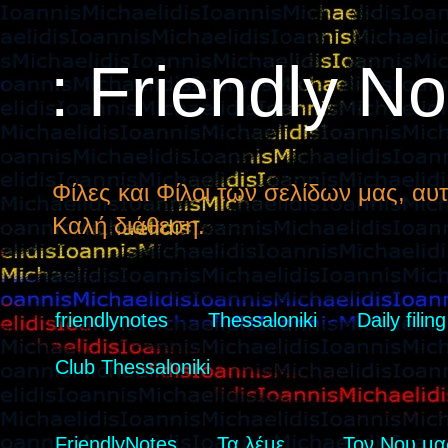
: Friendly N
Φίλες και Φίλοι των σελίδων μας, αυτ
Καλή διάθεση.
friendlynotes
Thessaloniki
Daily filing
Club Thessaloniki
FriendlyNotes
Τα λέμε...
Τον Νου μας